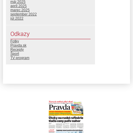
máj 2025
apríl 2025
marec 2025
september 2022
júl 2022
Odkazy
Fotky
Pravda.sk
Recepty
Šport
TV program