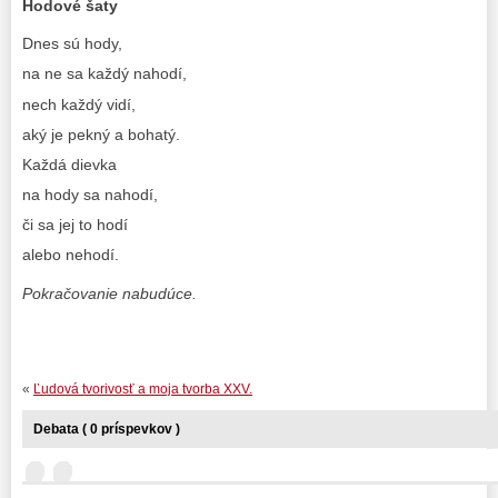
Hodové šaty
Dnes sú hody,
na ne sa každý nahodí,
nech každý vidí,
aký je pekný a bohatý.
Každá dievka
na hody sa nahodí,
či sa jej to hodí
alebo nehodí.
Pokračovanie nabudúce.
«
Ľudová tvorivosť a moja tvorba XXV.
Debata ( 0 príspevkov )