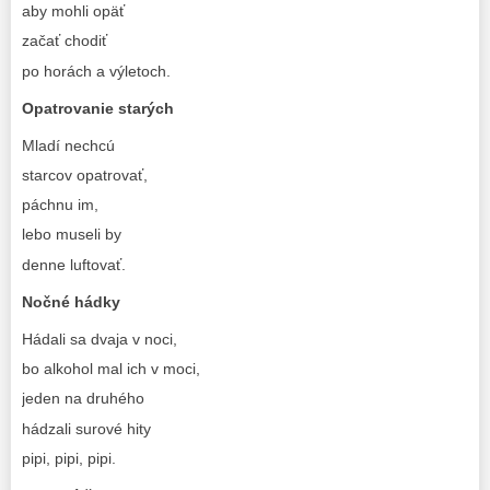
aby mohli opäť
začať chodiť
po horách a výletoch.
Opatrovanie starých
Mladí nechcú
starcov opatrovať,
páchnu im,
lebo museli by
denne luftovať.
Nočné hádky
Hádali sa dvaja v noci,
bo alkohol mal ich v moci,
jeden na druhého
hádzali surové hity
pipi, pipi, pipi.