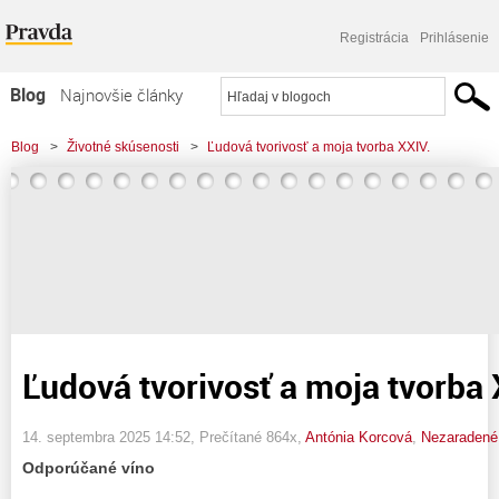
Registrácia
Prihlásenie
Blog
Najnovšie články
Najčítanejšie články
Blog
>
Životné skúsenosti
>
Ľudová tvorivosť a moja tvorba XXIV.
Najkomentovanejšie články
Zoznam blogov
Komerčné blogy
Ľudová tvorivosť a moja tvorba 
14. septembra 2025 14:52
, Prečítané 864x,
Antónia Korcová
,
Nezaradené
Odporúčané víno