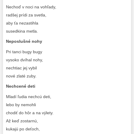
Nechoď v noci na vohľady,
radšej prídi za svetla,
aby ťa nezastihla
susedkina metla.
Neposlušné nohy
Pri tanci bugy bugy
vysoko dvíhal nohy,
nechtiac jej vybil
nové zlaté zuby.
Nechcené deti
Mladí ľudia nechcú deti,
lebo by nemohli
chodiť do hôr a na výlety.
Až keď zostarnú,
kukajú po deťoch,