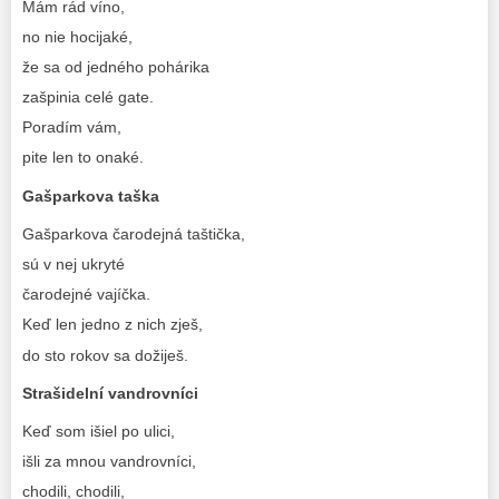
Mám rád víno,
no nie hocijaké,
že sa od jedného pohárika
zašpinia celé gate.
Poradím vám,
pite len to onaké.
Gašparkova taška
Gašparkova čarodejná taštička,
sú v nej ukryté
čarodejné vajíčka.
Keď len jedno z nich zješ,
do sto rokov sa dožiješ.
Strašidelní vandrovníci
Keď som išiel po ulici,
išli za mnou vandrovníci,
chodili, chodili,