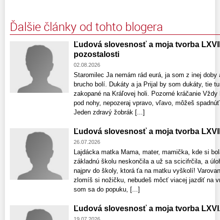
Ďalšie články od tohto blogera
Ľudová slovesnosť a moja tvorba LXVII
pozostalosti
02.08.2026
Staromilec Ja nemám rád eurá, ja som z inej doby 
brucho bolí. Dukáty a ja Prijal by som dukáty, tie tu
zakopané na Kráľovej holi. Pozorné kráčanie Vždy
pod nohy, nepozeraj vpravo, vľavo, môžeš spadnúť 
Jeden zdravý žobrák [...]
Ľudová slovesnosť a moja tvorba LXVII
26.07.2026
Lajdácka matka Mama, mater, mamička, kde si bola
základnú školu neskončila a už sa scicifrčila, a úl
najprv do školy, ktorá ťa na matku vyškolí! Varov
zlomíš si nožičku, nebudeš môcť viacej jazdiť na
som sa do popuku, [...]
Ľudová slovesnosť a moja tvorba LXVI.
19.07.2026