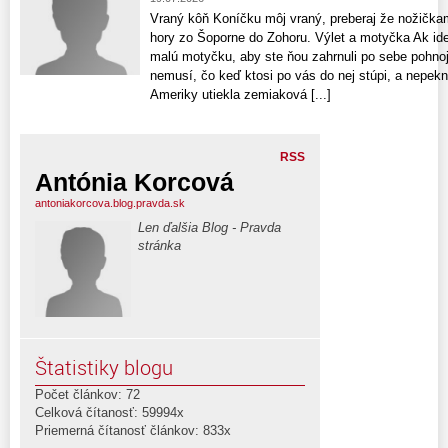
Vraný kôň Koníčku môj vraný, preberaj že nožička
hory zo Šoporne do Zohoru. Výlet a motyčka Ak idet
malú motyčku, aby ste ňou zahrnuli po sebe pohnoje
nemusí, čo keď ktosi po vás do nej stúpi, a nepek
Ameriky utiekla zemiaková [...]
RSS
Antónia Korcová
antoniakorcova.blog.pravda.sk
Len ďalšia Blog - Pravda
stránka
Štatistiky blogu
Počet článkov: 72
Celková čítanosť: 59994x
Priemerná čítanosť článkov: 833x