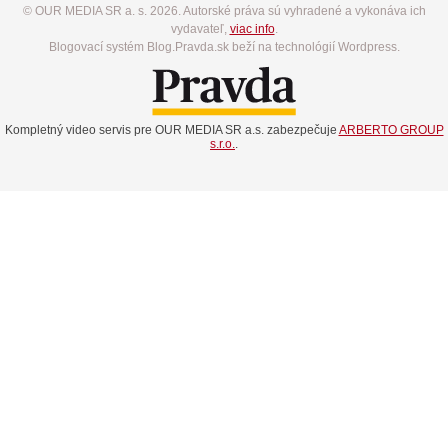
© OUR MEDIA SR a. s. 2026. Autorské práva sú vyhradené a vykonáva ich
vydavateľ,
viac info
.
Blogovací systém Blog.Pravda.sk beží na technológií Wordpress.
Kompletný video servis pre OUR MEDIA SR a.s. zabezpečuje
ARBERTO GROUP
s.r.o.
.