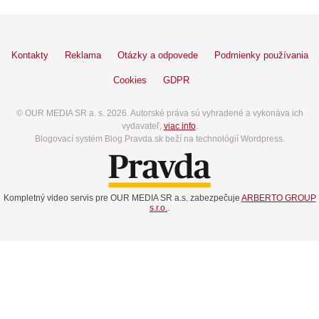
Kontakty
Reklama
Otázky a odpovede
Podmienky používania
Cookies
GDPR
© OUR MEDIA SR a. s. 2026. Autorské práva sú vyhradené a vykonáva ich
vydavateľ,
viac info
.
Blogovací systém Blog.Pravda.sk beží na technológií Wordpress.
Kompletný video servis pre OUR MEDIA SR a.s. zabezpečuje
ARBERTO GROUP
s.r.o.
.