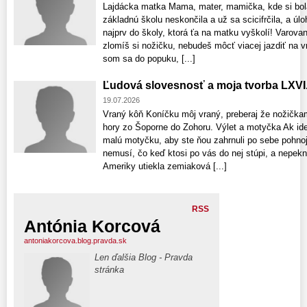
Lajdácka matka Mama, mater, mamička, kde si bola
základnú školu neskončila a už sa scicifrčila, a úl
najprv do školy, ktorá ťa na matku vyškolí! Varov
zlomíš si nožičku, nebudeš môcť viacej jazdiť na
som sa do popuku, [...]
Ľudová slovesnosť a moja tvorba LXVI.
19.07.2026
Vraný kôň Koníčku môj vraný, preberaj že nožička
hory zo Šoporne do Zohoru. Výlet a motyčka Ak idet
malú motyčku, aby ste ňou zahrnuli po sebe pohnoje
nemusí, čo keď ktosi po vás do nej stúpi, a nepek
Ameriky utiekla zemiaková [...]
RSS
Antónia Korcová
antoniakorcova.blog.pravda.sk
Len ďalšia Blog - Pravda
stránka