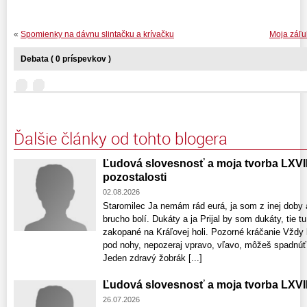
«
Spomienky na dávnu slintačku a krívačku
Moja záľu
Debata ( 0 príspevkov )
Ďalšie články od tohto blogera
Ľudová slovesnosť a moja tvorba LXVII
pozostalosti
02.08.2026
Staromilec Ja nemám rád eurá, ja som z inej doby 
brucho bolí. Dukáty a ja Prijal by som dukáty, tie tu
zakopané na Kráľovej holi. Pozorné kráčanie Vždy
pod nohy, nepozeraj vpravo, vľavo, môžeš spadnúť 
Jeden zdravý žobrák [...]
Ľudová slovesnosť a moja tvorba LXVII
26.07.2026