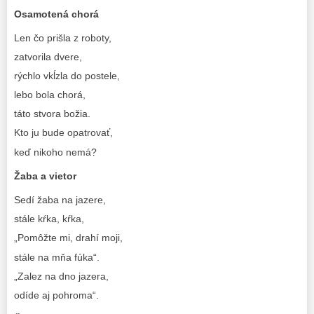
Osamotená chorá
Len čo prišla z roboty,
zatvorila dvere,
rýchlo vkĺzla do postele,
lebo bola chorá,
táto stvora božia.
Kto ju bude opatrovať,
keď nikoho nemá?
Žaba
a vietor
Sedí žaba na jazere,
stále kŕka, kŕka,
„Pomôžte mi, drahí moji,
stále na mňa fúka“.
„Zalez na dno jazera,
odíde aj pohroma“.