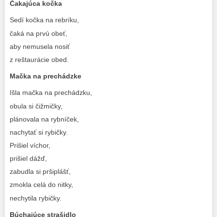
Čakajúca kočka
Sedí kočka na rebríku,
čaká na prvú obeť,
aby nemusela nosiť
z reštaurácie obed.
Mačka na prechádzke
Išla mačka na prechádzku,
obula si čižmičky,
plánovala na rybníček,
nachytať si rybičky.
Prišiel víchor,
prišiel dážď,
zabudla si pršiplášť,
zmokla celá do nitky,
nechytila rybičky.
Búchajúce strašidlo