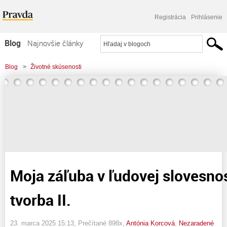
Registrácia
Prihlásenie
Blog
Najnovšie články
Najčítanejšie články
Blog
>
Životné skúsenosti
Najkomentovanejšie články
>
Moja záľuba v ľudovej slovesnosti a moja tvorba II.
Zoznam blogov
Komerčné blogy
Moja záľuba v ľudovej slovesnos
tvorba II.
23. marca 2025 15:13
, Prečítané 898x,
Antónia Korcová
,
Nezaradené