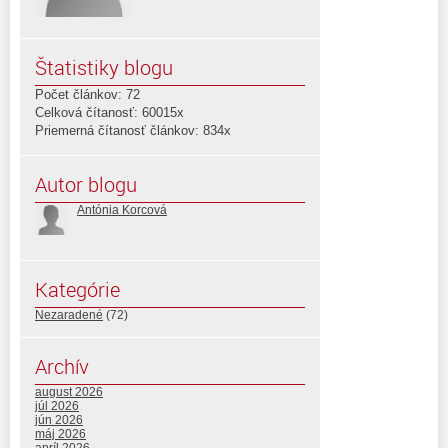
Štatistiky blogu
Počet článkov: 72
Celková čítanosť: 60015x
Priemerná čítanosť článkov: 834x
Autor blogu
Antónia Korcová
Kategórie
Nezaradené
(72)
Archív
august 2026
júl 2026
jún 2026
máj 2026