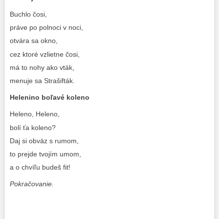
Buchlo čosi,
práve po polnoci v noci,
otvára sa okno,
cez ktoré vzlietne čosi,
má to nohy ako vták,
menuje sa Strašifták.
Helenino boľavé koleno
Heleno, Heleno,
bolí ťa koleno?
Daj si obväz s rumom,
to prejde tvojím umom,
a o chvíľu budeš fit!
Pokračovanie.